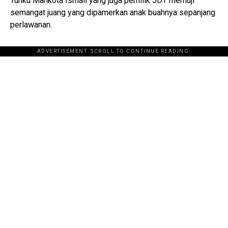
Tunku Mahkota Ismail yang juga pemilik JDT memuji
semangat juang yang dipamerkan anak buahnya sepanjang
perlawanan.
ADVERTISEMENT. SCROLL TO CONTINUE READING.