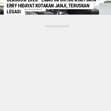
SIC MASIH BERUNDING, KEPUTUSAN AKHIR DI
ERRY HIDAYAT KOTAKAN JANJI, TERUSKAN
TANGAN BAHRAIN
LEGASI
ADVERTISEMENT