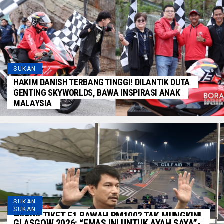
SUKAN
HAKIM DANISH TERBANG TINGGI! DILANTIK DUTA
GENTING SKYWORLDS, BAWA INSPIRASI ANAK
MALAYSIA
SUKAN
SUKAN
HARGA TIKET F1 BAWAH RM100? TAK MUNGKIN!
GLASGOW 2026: “EMAS INI UNTUK AYAH SAYA”-