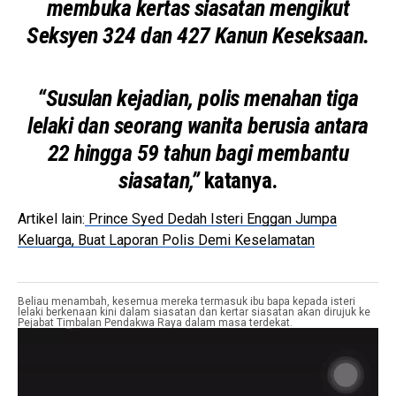
membuka kertas siasatan mengikut
Seksyen 324 dan 427 Kanun Keseksaan.
“Susulan kejadian, polis menahan tiga
lelaki dan seorang wanita berusia antara
22 hingga 59 tahun bagi membantu
siasatan,”
katanya.
Artikel lain:
Prince Syed Dedah Isteri Enggan Jumpa
Keluarga, Buat Laporan Polis Demi Keselamatan
P
e
Beliau menambah, kesemua mereka termasuk ibu bapa kepada isteri
lelaki berkenaan kini dalam siasatan dan kertar siasatan akan dirujuk ke
Pejabat Timbalan Pendakwa Raya dalam masa terdekat.
m
a
i