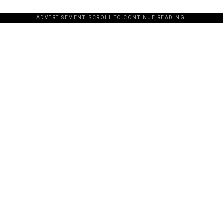
ADVERTISEMENT. SCROLL TO CONTINUE READING.