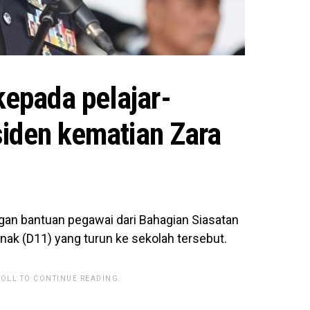
epada pelajar-
siden kematian Zara
ngan bantuan pegawai dari Bahagian Siasatan
ak (D11) yang turun ke sekolah tersebut.
ROLL TO CONTINUE READING.