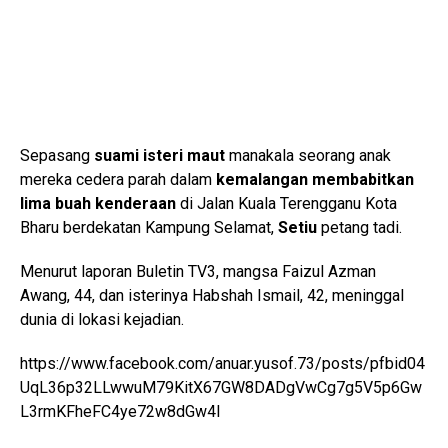
Sepasang
suami isteri maut
manakala seorang anak
mereka cedera parah dalam
kemalangan membabitkan
lima buah kenderaan
di Jalan Kuala Terengganu Kota
Bharu berdekatan Kampung Selamat,
Setiu
petang tadi.
Menurut laporan Buletin TV3, mangsa Faizul Azman
Awang, 44, dan isterinya Habshah Ismail, 42, meninggal
dunia di lokasi kejadian.
https://www.facebook.com/anuar.yusof.73/posts/pfbid04
UqL36p32LLwwuM79KitX67GW8DADgVwCg7g5V5p6Gw
L3rmKFheFC4ye72w8dGw4l