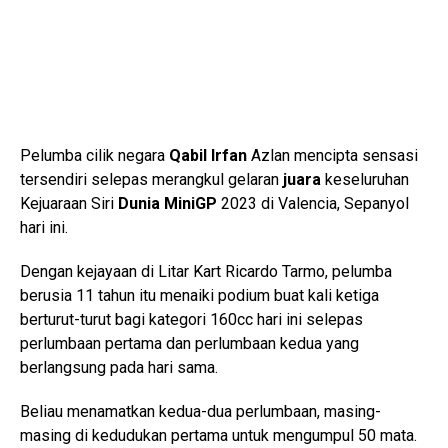
Pelumba cilik negara
Qabil Irfan
Azlan mencipta sensasi
tersendiri selepas merangkul gelaran
juara
keseluruhan
Kejuaraan Siri
Dunia MiniGP
2023 di Valencia, Sepanyol
hari ini.
Dengan kejayaan di Litar Kart Ricardo Tarmo, pelumba
berusia 11 tahun itu menaiki podium buat kali ketiga
berturut-turut bagi kategori 160cc hari ini selepas
perlumbaan pertama dan perlumbaan kedua yang
berlangsung pada hari sama.
Beliau menamatkan kedua-dua perlumbaan, masing-
masing di kedudukan pertama untuk mengumpul 50 mata.