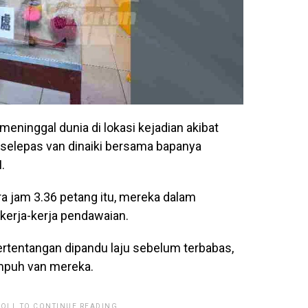
eninggal dunia di lokasi kejadian akibat
 selepas van dinaiki bersama bapanya
.
ira jam 3.36 petang itu, mereka dalam
kerja-kerja pendawaian.
ertentangan dipandu laju sebelum terbabas,
mpuh van mereka.
ROLL TO CONTINUE READING.