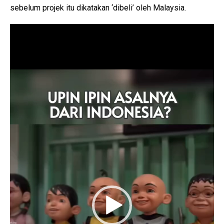
sebelum projek itu dikatakan ‘dibeli’ oleh Malaysia.
P
e
m
a
i
n
V
i
d
e
o