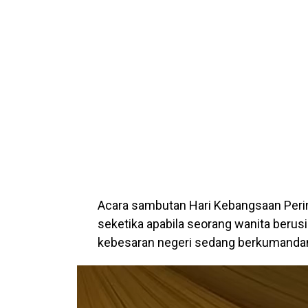
Acara sambutan Hari Kebangsaan Pering
seketika apabila seorang wanita berusi
kebesaran negeri sedang berkumanda
P
e