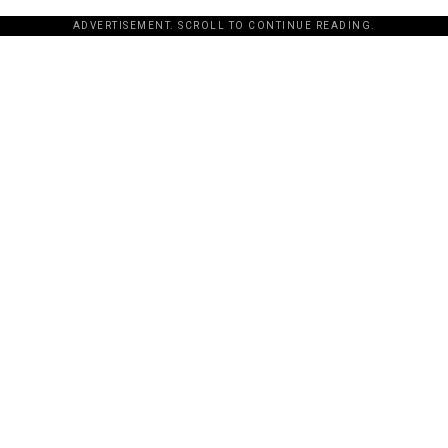
ADVERTISEMENT. SCROLL TO CONTINUE READING.