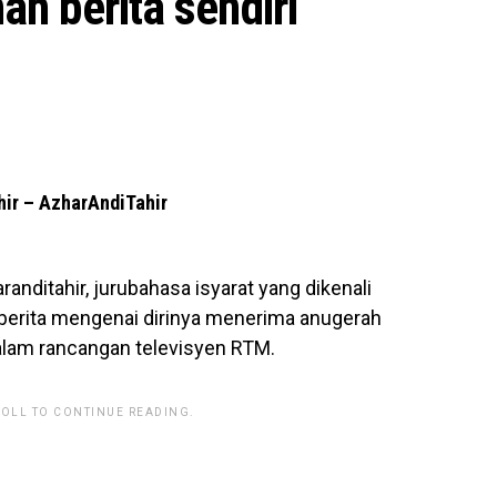
h berita sendiri
hir – AzharAndiTahir
nditahir, jurubahasa isyarat yang dikenali
berita mengenai dirinya menerima anugerah
alam rancangan televisyen RTM.
ROLL TO CONTINUE READING.