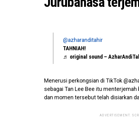
Jurubahasa terjema
@azharanditahir
TAHNIAH!
♬ original sound – AzharAndiTa
Menerusi perkongsian di TikTok @azhara
sebagai Tan Lee Bee itu menterjemah 
dan momen tersebut telah disiarkan d
ADVERTISEMENT. SC