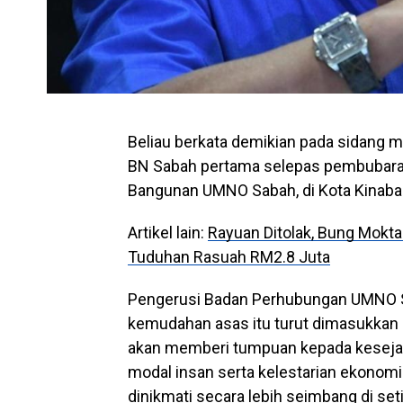
Beliau berkata demikian pada sidang
BN Sabah pertama selepas pembubara
Bangunan UMNO Sabah, di Kota Kinabalu
Artikel lain:
Rayuan Ditolak, Bung Moktar 
Tuduhan Rasuah RM2.8 Juta
Pengerusi Badan Perhubungan UMNO Sab
kemudahan asas itu turut dimasukkan
akan memberi tumpuan kepada kesejah
modal insan serta kelestarian ekonom
dinikmati secara lebih seimbang di set