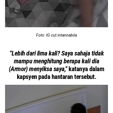
Foto: IG cut.intannabila
“Lebih dari lima kali? Saya sahaja tidak
mampu menghitung berapa kali dia
(Armor) menyiksa saya,”
katanya dalam
kapsyen pada hantaran tersebut.
V
i
d
e