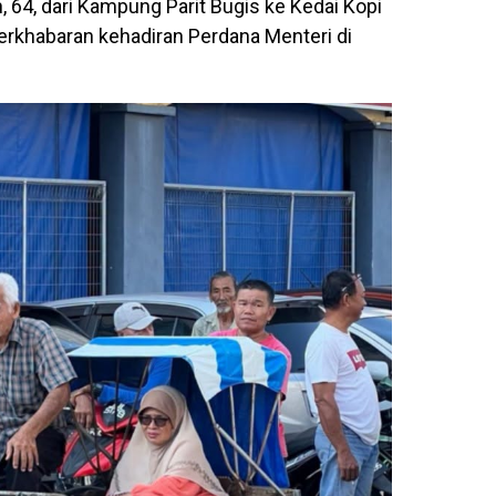
64, dari Kampung Parit Bugis ke Kedai Kopi
rkhabaran kehadiran Perdana Menteri di