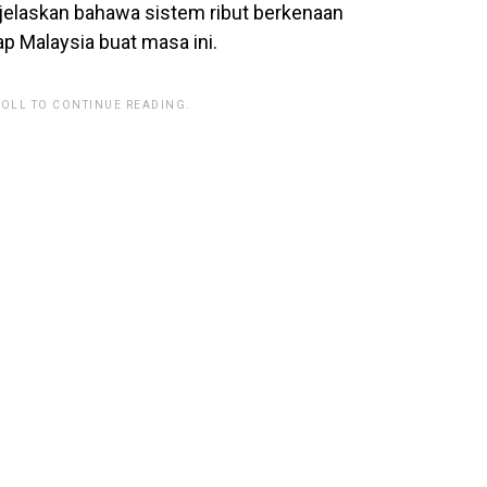
elaskan bahawa sistem ribut berkenaan
p Malaysia buat masa ini.
ROLL TO CONTINUE READING.