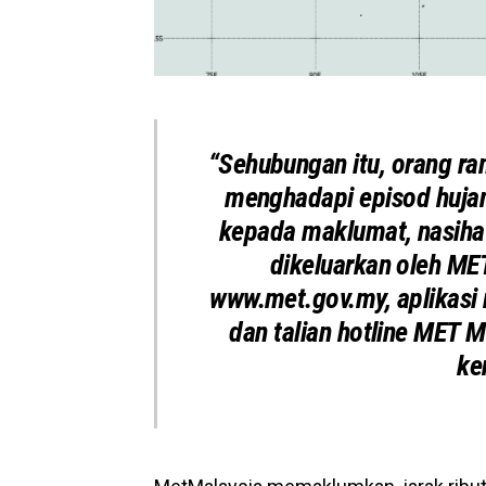
“Sehubungan itu, orang ra
menghadapi episod hujan
kepada maklumat, nasiha
dikeluarkan oleh ME
www.met.gov.my
, aplikas
dan talian hotline MET 
ke