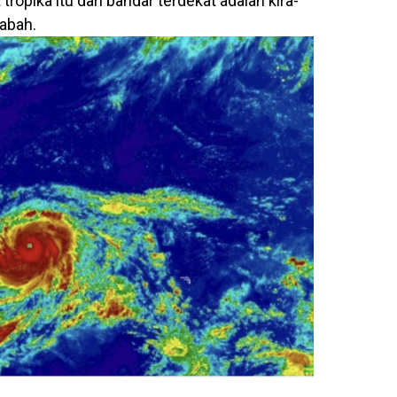
opika itu dari bandar terdekat adalah kira-
Sabah.