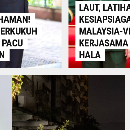
LAUT, LATIH
HAMAN!
KESIAPSIAGA
PERKUKUH
MALAYSIA-V
 PACU
KERJASAMA
N
HALA