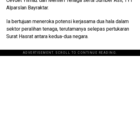
Cevdet Yilmaz dan Menteri Tenaga serta Sumber Asli, TYT
Alparslan Bayraktar.
Ia bertujuan meneroka potensi kerjasama dua hala dalam
sektor peralihan tenaga, terutamanya selepas pertukaran
Surat Hasrat antara kedua-dua negara.
ADVERTISEMENT. SCROLL TO CONTINUE READING.