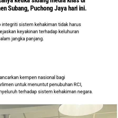
tanya ketika sidang media khas di
en Subang, Puchong Jaya hari ini.
integriti sistem kehakiman tidak harus
jejaskan keyakinan terhadap keluhuran
alam jangka panjang.
lancarkan kempen nasional bagi
arlimen untuk menuntut penubuhan RCI,
yeluruh terhadap sistem kehakiman negara.