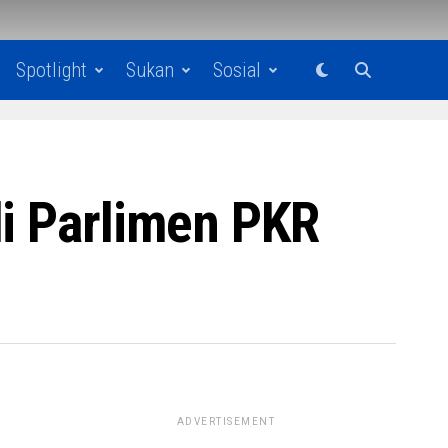
Spotlight
Sukan
Sosial
li Parlimen PKR
ADVERTISEMENT