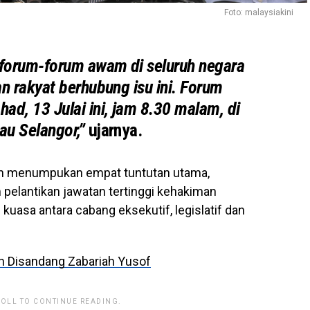
Foto: malaysiakini
forum-forum awam di seluruh negara
 rakyat berhubung isu ini. Forum
d, 13 Julai ini, jam 8.30 malam, di
au Selangor,”
ujarnya.
an menumpukan empat tuntutan utama,
pelantikan jawatan tertinggi kehakiman
uasa antara cabang eksekutif, legislatif dan
 Disandang Zabariah Yusof
ROLL TO CONTINUE READING.