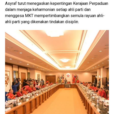
Asyraf turut menegaskan kepentingan Kerajaan Perpaduan
dalam menjaga keharmonian setiap ahli parti dan
menggesa MKT mempertimbangkan semula rayuan ahli-
ahli parti yang dikenakan tindakan disiplin.