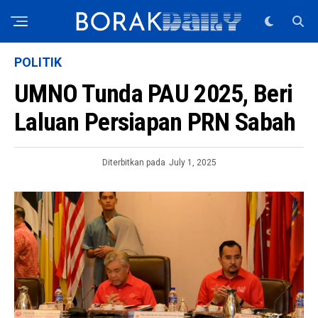
POLITIK
UMNO Tunda PAU 2025, Beri
Laluan Persiapan PRN Sabah
Diterbitkan pada
July 1, 2025