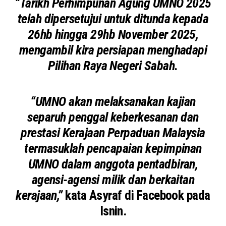
“Tarikh Perhimpunan Agung UMNO 2025
telah dipersetujui untuk ditunda kepada
26hb hingga 29hb November 2025,
mengambil kira persiapan menghadapi
Pilihan Raya Negeri Sabah.
“UMNO akan melaksanakan kajian
separuh penggal keberkesanan dan
prestasi Kerajaan Perpaduan Malaysia
termasuklah pencapaian kepimpinan
UMNO dalam anggota pentadbiran,
agensi-agensi milik dan berkaitan
kerajaan,”
kata Asyraf di Facebook pada
Isnin.