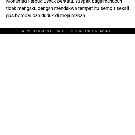
Mohamad Farouk Eshak berkata, suspek bagaimanapun
tidak mengaku dengan mendakwa tempat itu sempit sekali
gus beredar dan duduk di meja makan.
ADVERTISEMENT. SCROLL TO CONTINUE READING.