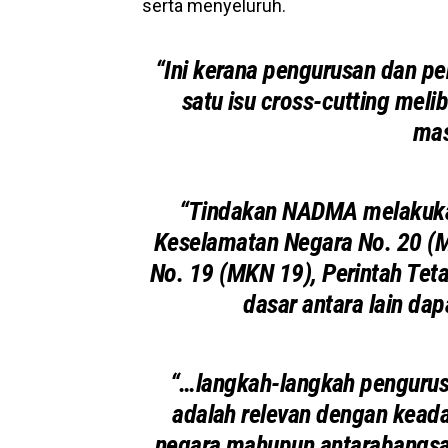
serta menyeluruh.
“Ini kerana pengurusan dan pe
satu isu cross-cutting meli
mas
“Tindakan NADMA melakuka
Keselamatan Negara No. 20 (M
No. 19 (MKN 19), Perintah Tet
dasar antara lain d
“…langkah-langkah pengurus
adalah relevan dengan kead
negara mahupun antarabangsa