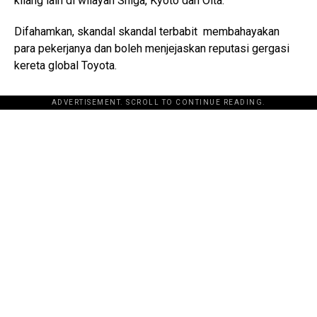
kilang lain di wilayah Shiga, Kyoto dan Oita.
Difahamkan, skandal skandal terbabit membahayakan
para pekerjanya dan boleh menjejaskan reputasi gergasi
kereta global Toyota.
ADVERTISEMENT. SCROLL TO CONTINUE READING.