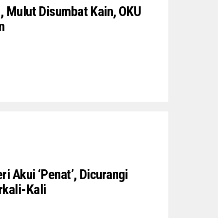
t, Mulut Disumbat Kain, OKU
n
i Akui ‘Penat’, Dicurangi
kali-Kali