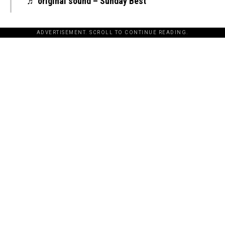
♬ original sound – Sunday Best
ADVERTISEMENT. SCROLL TO CONTINUE READING.