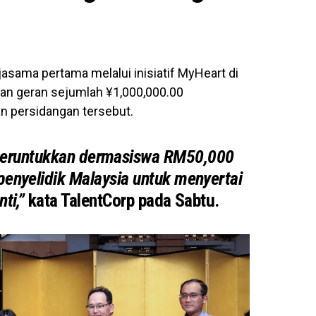
jasama pertama melalui inisiatif MyHeart di
kan geran sejumlah
¥1,000,000.00
n persidangan tersebut.
peruntukkan dermasiswa RM50,000
enyelidik Malaysia untuk menyertai
nti,”
kata TalentCorp pada Sabtu.