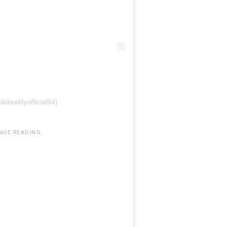
itawillyofficial94)
NUE READING.