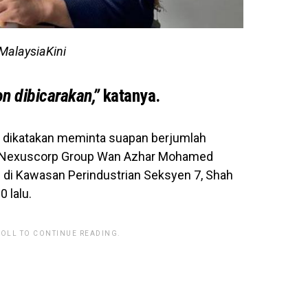
 MalaysiaKini
n dibicarakan,”
katanya.
i dikatakan meminta suapan berjumlah
n Nexuscorp Group Wan Azhar Mohamed
itu di Kawasan Perindustrian Seksyen 7, Shah
 lalu.
ROLL TO CONTINUE READING.