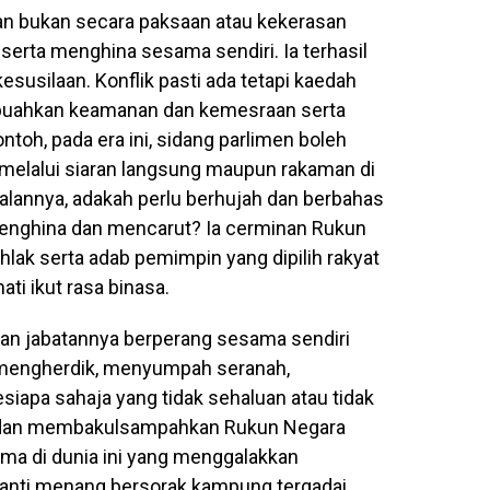
an bukan secara paksaan atau kekerasan
erta menghina sesama sendiri. Ia terhasil
susilaan. Konflik pasti ada tetapi kaedah
buahkan keamanan dan kemesraan serta
oh, pada era ini, sidang parlimen boleh
a melalui siaran langsung maupun rakaman di
oalannya, adakah perlu berhujah dan berbahas
menghina dan mencarut? Ia cerminan Rukun
hlak serta adab pemimpin yang dipilih rakyat
ati ikut rasa binasa.
ngan jabatannya berperang sesama sendiri
mengherdik, menyumpah seranah,
apa sahaja yang tidak sehaluan atau tidak
r dan membakulsampahkan Rukun Negara
ama di dunia ini yang menggalakkan
anti menang bersorak kampung tergadai.