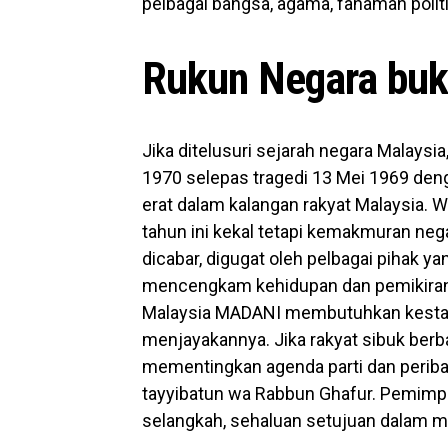
pelbagai bangsa, agama, fahaman politi
Rukun Negara buka
Jika ditelusuri sejarah negara Malaysi
1970 selepas tragedi 13 Mei 1969 de
erat dalam kalangan rakyat Malaysia.
tahun ini kekal tetapi kemakmuran ne
dicabar, digugat oleh pelbagai pihak y
mencengkam kehidupan dan pemikiran
Malaysia MADANI membutuhkan kestabi
menjayakannya. Jika rakyat sibuk berb
mementingkan agenda parti dan perib
tayyibatun wa Rabbun Ghafur. Pemimpi
selangkah, sehaluan setujuan dalam 