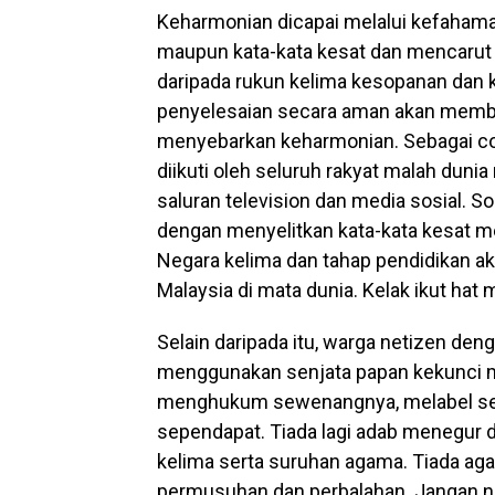
Keharmonian dicapai melalui kefaham
maupun kata-kata kesat dan mencarut s
daripada rukun kelima kesopanan dan ke
penyelesaian secara aman akan mem
menyebarkan keharmonian. Sebagai cont
diikuti oleh seluruh rakyat malah duni
saluran television dan media sosial. S
dengan menyelitkan kata-kata kesat 
Negara kelima dan tahap pendidikan ak
Malaysia di mata dunia. Kelak ikut hat m
Selain daripada itu, warga netizen de
menggunakan senjata papan kekunci 
menghukum sewenangnya, melabel sesi
sependapat. Tiada lagi adab menegu
kelima serta suruhan agama. Tiada ag
permusuhan dan perbalahan. Jangan n