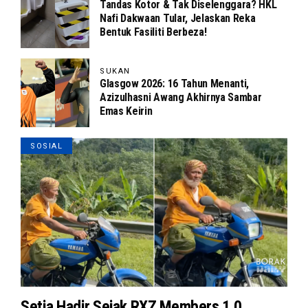
Tandas Kotor & Tak Diselenggara? HKL
Nafi Dakwaan Tular, Jelaskan Reka
Bentuk Fasiliti Berbeza!
SUKAN
Glasgow 2026: 16 Tahun Menanti,
Azizulhasni Awang Akhirnya Sambar
Emas Keirin
SOSIAL
Setia Hadir Sejak RXZ Members 1.0,