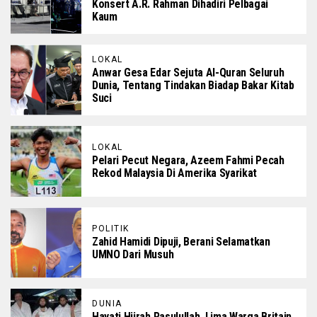
Konsert A.R. Rahman Dihadiri Pelbagai
Kaum
LOKAL
Anwar Gesa Edar Sejuta Al-Quran Seluruh
Dunia, Tentang Tindakan Biadap Bakar Kitab
Suci
LOKAL
Pelari Pecut Negara, Azeem Fahmi Pecah
Rekod Malaysia Di Amerika Syarikat
POLITIK
Zahid Hamidi Dipuji, Berani Selamatkan
UMNO Dari Musuh
DUNIA
Hayati Hijrah Rasulullah, Lima Warga Britain