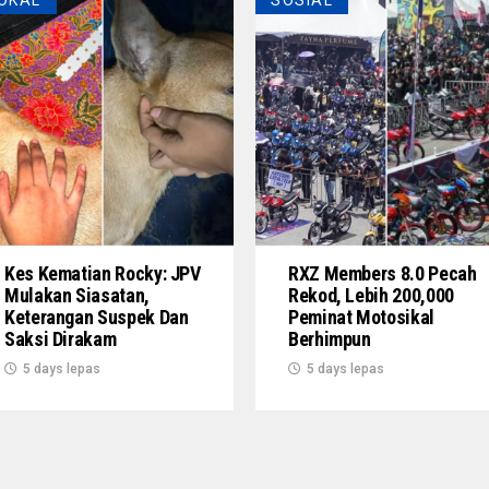
OKAL
SOSIAL
Kes Kematian Rocky: JPV
RXZ Members 8.0 Pecah
Mulakan Siasatan,
Rekod, Lebih 200,000
Keterangan Suspek Dan
Peminat Motosikal
Saksi Dirakam
Berhimpun
5 days lepas
5 days lepas