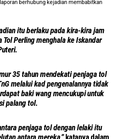
a laporan berhubung kejadian membabitkan
dian itu berlaku pada kira-kira jam
a Tol Perling menghala ke Iskandar
Puteri.
mur 35 tahun mendekati penjaga tol
 TnG melalui kad pengenalannya tidak
erdapat baki wang mencukupi untuk
i palang tol.
ntara penjaga tol dengan lelaki itu
utan antara mereka,”
katanya dalam