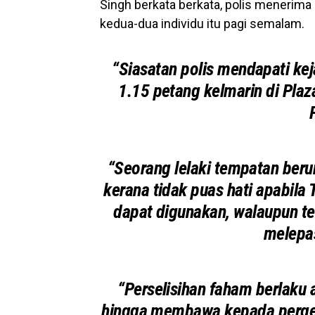
Singh berkata berkata, polis menerim
kedua-dua individu itu pagi semalam.
“Siasatan polis mendapati keja
1.15 petang kelmarin di Plaz
“Seorang lelaki tempatan beru
kerana tidak puas hati apabila
dapat digunakan, walaupun t
melepas
“Perselisihan faham berlaku a
hingga membawa kepada pergel