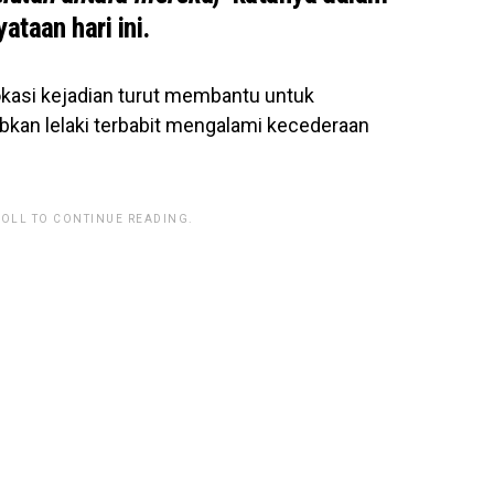
ataan hari ini.
lokasi kejadian turut membantu untuk
kan lelaki terbabit mengalami kecederaan
ROLL TO CONTINUE READING.