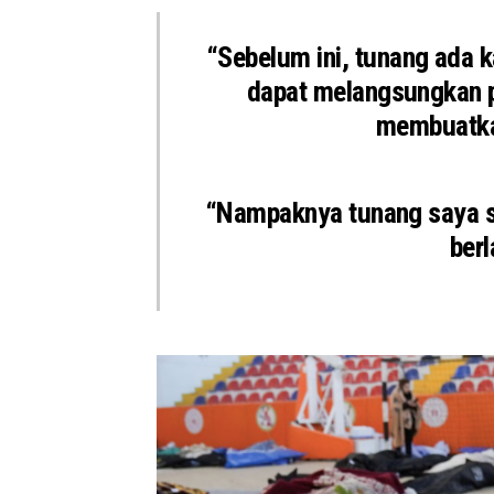
“Sebelum ini, tunang ada ka
dapat melangsungkan pe
membuatkan
“Nampaknya tunang saya s
berl