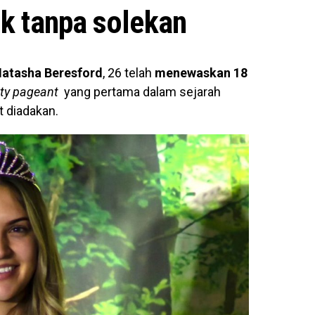
ik tanpa solekan
atasha Beresford
, 26 telah
menewaskan 18
uty pageant
yang pertama dalam sejarah
t diadakan.