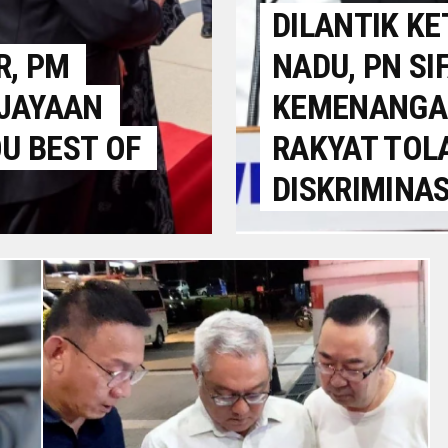
DILANTIK KE
R, PM
NADU, PN SI
JAYAAN
KEMENANGAN
OU BEST OF
RAKYAT TOLA
DISKRIMINAS