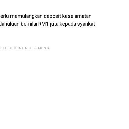
 perlu memulangkan deposit keselamatan
huluan bernilai RM1 juta kepada syarikat
ROLL TO CONTINUE READING.