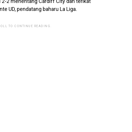
2-2 menentang Cardiff City dan terikat
nte UD, pendatang baharu La Liga.
ROLL TO CONTINUE READING.