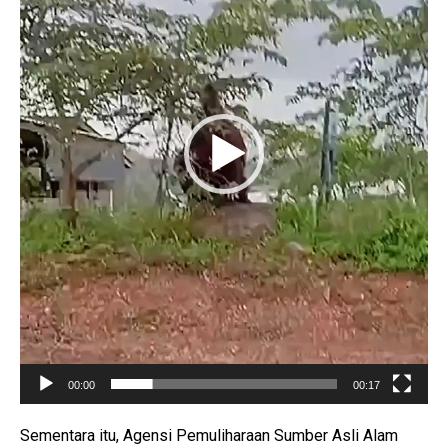
o
P
l
a
y
e
r
00:00
00:17
Sementara itu, Agensi Pemuliharaan Sumber Asli Alam