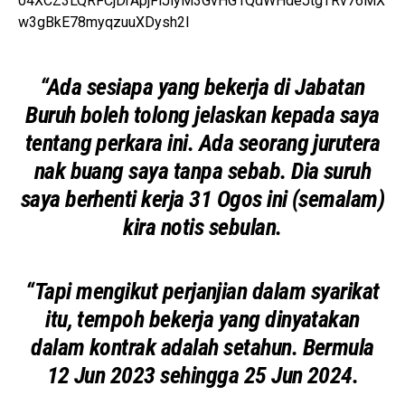
04XCZ3LQRFCjDrApjFiJiyM3GvHG1QdWHdeJtgTRv76MX
w3gBkE78myqzuuXDysh2l
“Ada sesiapa yang bekerja di Jabatan
Buruh boleh tolong jelaskan kepada saya
tentang perkara ini. Ada seorang jurutera
nak buang saya tanpa sebab. Dia suruh
saya berhenti kerja 31 Ogos ini (semalam)
kira notis sebulan.
“Tapi mengikut perjanjian dalam syarikat
itu, tempoh bekerja yang dinyatakan
dalam kontrak adalah setahun. Bermula
12 Jun 2023 sehingga 25 Jun 2024.