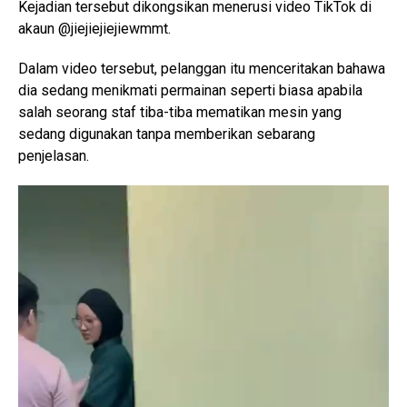
Kejadian tersebut dikongsikan menerusi video TikTok di
akaun @jiejiejiejiewmmt.
Dalam video tersebut, pelanggan itu menceritakan bahawa
dia sedang menikmati permainan seperti biasa apabila
salah seorang staf tiba-tiba mematikan mesin yang
sedang digunakan tanpa memberikan sebarang
penjelasan.
V
i
d
e
o
P
l
a
y