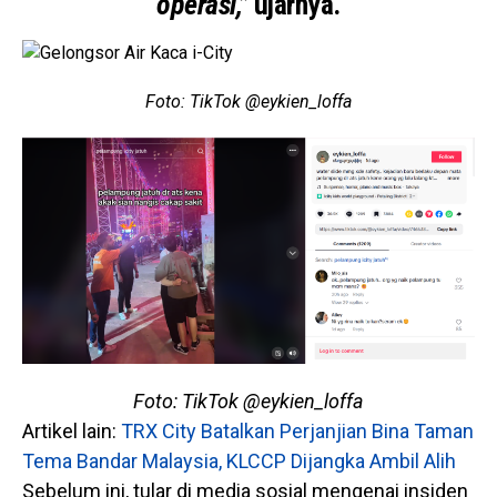
operasi,”
ujarnya.
Foto: TikTok @eykien_loffa
Foto: TikTok @eykien_loffa
Artikel lain:
TRX City Batalkan Perjanjian Bina Taman
Tema Bandar Malaysia, KLCCP Dijangka Ambil Alih
Sebelum ini, tular di media sosial mengenai insiden