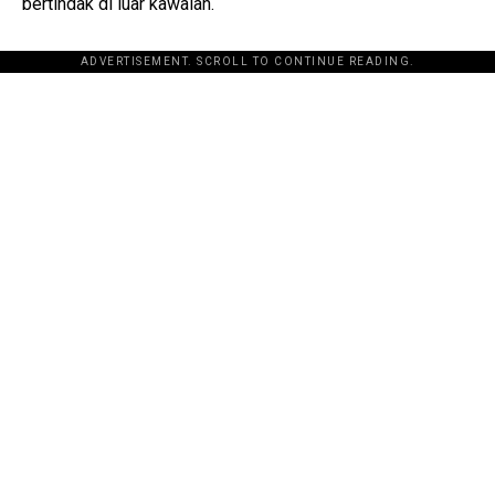
bertindak di luar kawalan.
ADVERTISEMENT. SCROLL TO CONTINUE READING.