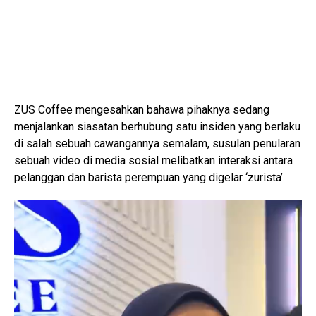
ZUS Coffee mengesahkan bahawa pihaknya sedang
menjalankan siasatan berhubung satu insiden yang berlaku
di salah sebuah cawangannya semalam, susulan penularan
sebuah video di media sosial melibatkan interaksi antara
pelanggan dan barista perempuan yang digelar ‘zurista’.
V
i
d
e
o
P