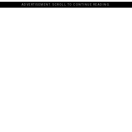
ADVERTISEMENT. SCROLL TO CONTINUE READING.