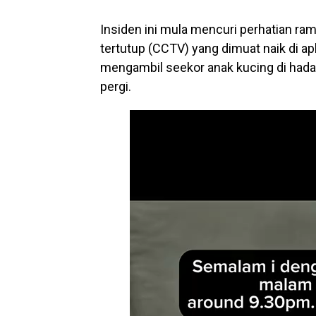
Insiden ini mula mencuri perhatian ram
tertutup (CCTV) yang dimuat naik di a
mengambil seekor anak kucing di ha
pergi.
V
i
d
e
o
P
l
a
y
e
r