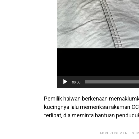
00:00
Pemilik haiwan berkenaan memaklumka
kucingnya lalu memeriksa rakaman CCT
terlibat, dia meminta bantuan pendudu
ADVERTISEMENT. SC