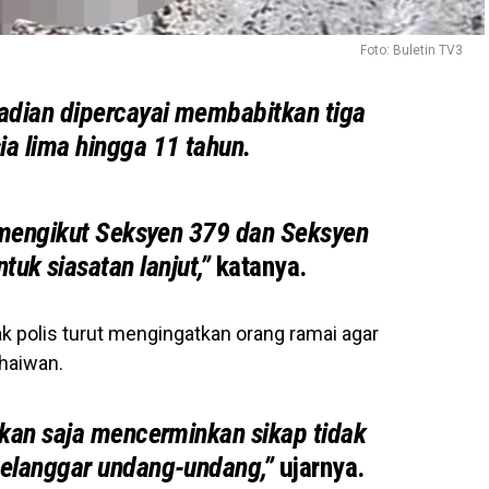
Foto: Buletin TV3
adian dipercayai membabitkan tiga
a lima hingga 11 tahun.
 mengikut Seksyen 379 dan Seksyen
uk siasatan lanjut,”
katanya.
hak polis turut mengingatkan orang ramai agar
 haiwan.
ukan saja mencerminkan sikap tidak
melanggar undang-undang,”
ujarnya.