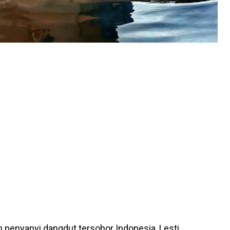
 penyanyi dangdut tersohor Indonesia, Lesti