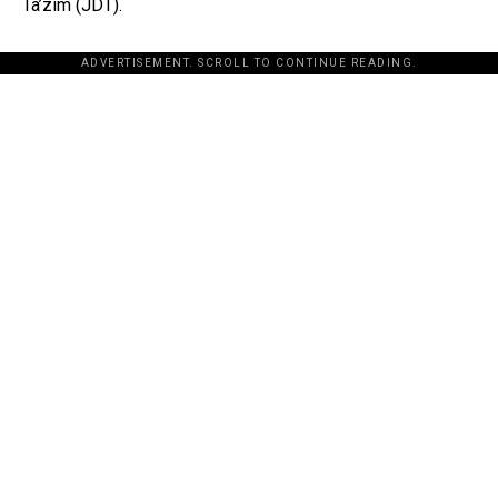
Ta’zim (JDT).
ADVERTISEMENT. SCROLL TO CONTINUE READING.