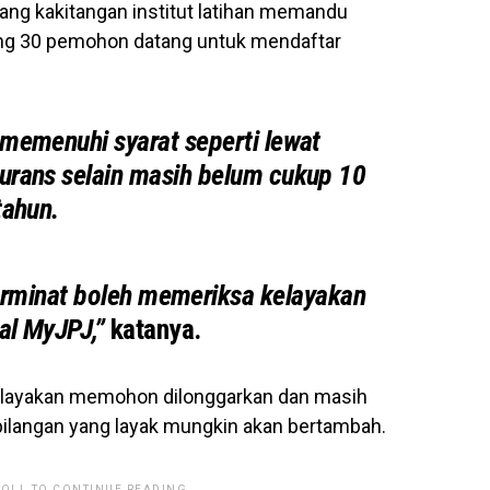
ang kakitangan institut latihan memandu
ng 30 pemohon datang untuk mendaftar
e­menuhi syarat seperti lewat
urans selain masih belum cukup 10
tahun.
rminat boleh memeriksa kelayakan
al MyJPJ,”
katanya.
t kelayakan memohon dilonggarkan dan masih
langan yang layak mungkin akan bertambah.
ROLL TO CONTINUE READING.