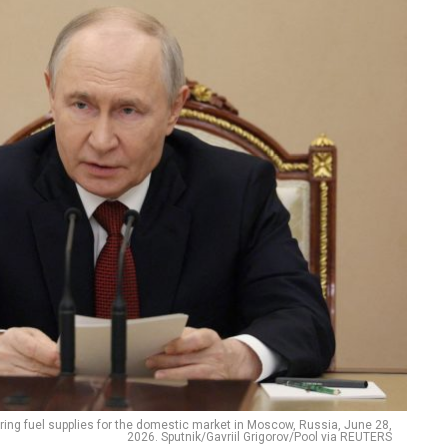
ring fuel supplies for the domestic market in Moscow, Russia, June 28,
2026. Sputnik/Gavriil Grigorov/Pool via REUTERS