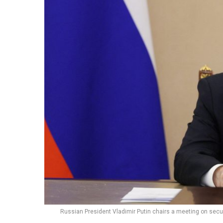
Russian President Vladimir Putin chairs a meeting on secu