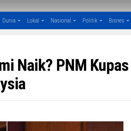
Dunia
Lokal
Nasional
Politik
Bisnes
nomi Naik? PNM Kupa
ysia