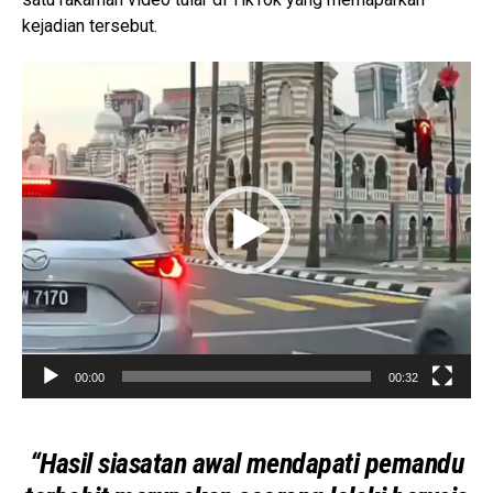
kejadian tersebut.
V
i
d
e
o
P
l
a
y
e
r
00:00
00:32
“Hasil siasatan awal mendapati pemandu